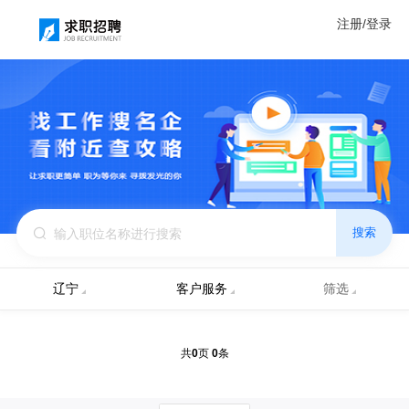
注册/登录
搜索
辽宁
客户服务
筛选
0
0
共
页
条