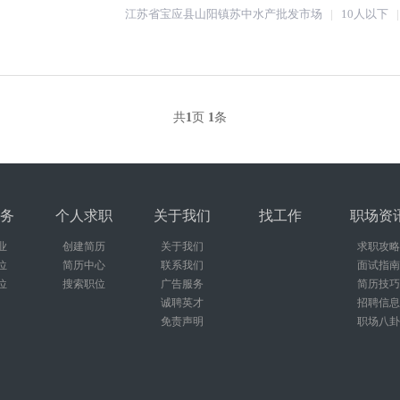
江苏省宝应县山阳镇苏中水产批发市场
10人以下
共
1
页
1
条
务
个人求职
关于我们
找工作
职场资
业
创建简历
关于我们
求职攻略
位
简历中心
联系我们
面试指南
位
搜索职位
广告服务
简历技巧
诚聘英才
招聘信息
免责声明
职场八卦