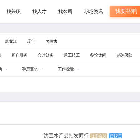
我要招聘
找兼职
找人才
找公司
职场资讯
黑龙江
辽宁
内蒙古
修
客户服务
会计财务
普工技工
餐饮休闲
金融保险
质
学历要求
工作经验
洪宝水产品批发商行
注册会员
已认证