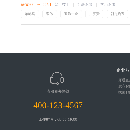
薪资2000~3000/月
普工技工
经验不限
学历不限
年终奖
双休
五险一金
加班费
朝九晚五
企业服
开通企
发布职
客服服务热线
搜索职
400-123-4567
工作时间：09:00-19:00