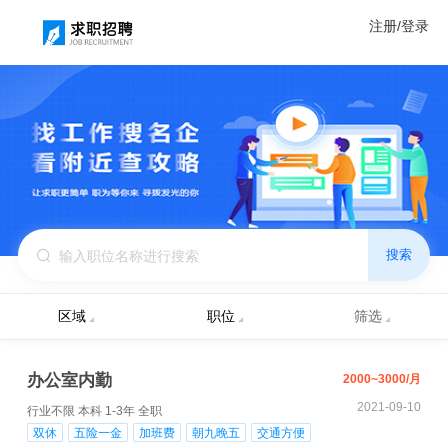
注册/登录
搜索
区域
职位
筛选
办公室内勤
2000~3000/月
2021-09-10
行业不限
本科
1-3年
全职
双休
五险一金
加班费
朝九晚五
交通方便