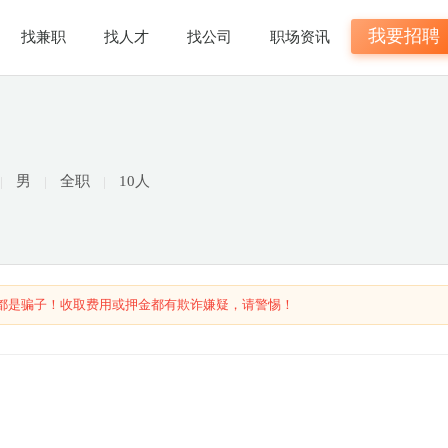
我要招聘
找兼职
找人才
找公司
职场资讯
男
全职
10人
都是骗子！收取费用或押金都有欺诈嫌疑，请警惕！