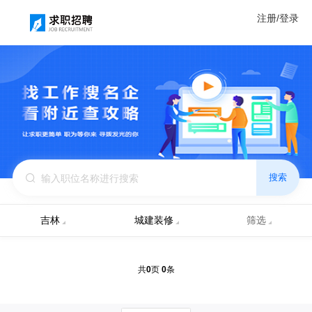
注册/登录
搜索
吉林
城建装修
筛选
0
0
共
页
条