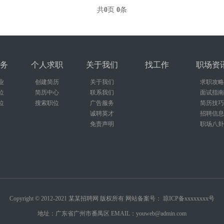
共
0
页
0
条
务
个人求职
关于我们
找工作
职场资
业
创建简历
关于我们
求职攻略
位
简历中心
联系我们
面试指南
位
搜索职位
广告服务
简历技巧
诚聘英才
招聘信息
免责声明
职场八卦
Copyright © 2012-2021 某某招聘网 版权所有 网站备案号：
琼ICP备xxxxxxxx号
地址：广东省广州市番禺区 EMAIL：youweb@admin.com