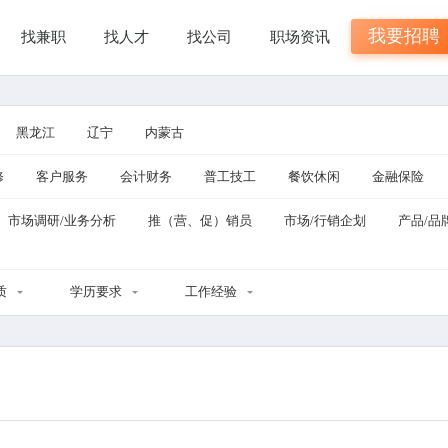
我要招聘
找兼职
找人才
找公司
职场资讯
黑龙江
辽宁
内蒙古
修
客户服务
会计财务
普工技工
餐饮休闲
金融保险
市场调研/业务分析
推（营、促）销员
市场/行销企划
产品/品
质
学历要求
工作经验